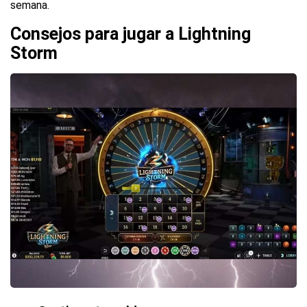
semana.
Consejos para jugar a Lightning
Storm