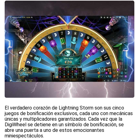
El verdadero corazón de Lightning Storm son sus cinco
juegos de bonificación exclusivos, cada uno con mecánicas
únicas y multiplicadores garantizados. Cada vez que la
DigiWheel se detiene en un símbolo de bonificación, se
abre una puerta a uno de estos emocionantes
miniespectáculos.