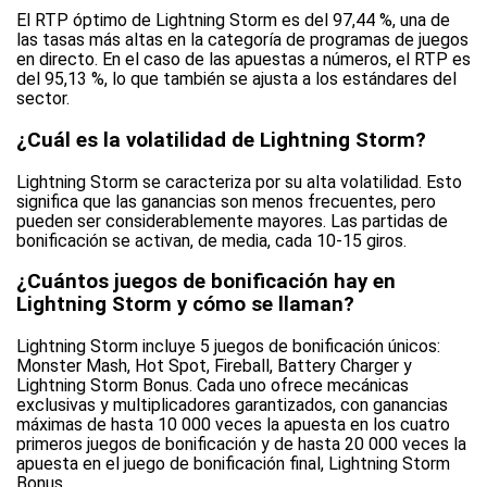
El RTP óptimo de Lightning Storm es del 97,44 %, una de
las tasas más altas en la categoría de programas de juegos
en directo. En el caso de las apuestas a números, el RTP es
del 95,13 %, lo que también se ajusta a los estándares del
sector.
¿Cuál es la volatilidad de Lightning Storm?
Lightning Storm se caracteriza por su alta volatilidad. Esto
significa que las ganancias son menos frecuentes, pero
pueden ser considerablemente mayores. Las partidas de
bonificación se activan, de media, cada 10-15 giros.
¿Cuántos juegos de bonificación hay en
Lightning Storm y cómo se llaman?
Lightning Storm incluye 5 juegos de bonificación únicos:
Monster Mash, Hot Spot, Fireball, Battery Charger y
Lightning Storm Bonus. Cada uno ofrece mecánicas
exclusivas y multiplicadores garantizados, con ganancias
máximas de hasta 10 000 veces la apuesta en los cuatro
primeros juegos de bonificación y de hasta 20 000 veces la
apuesta en el juego de bonificación final, Lightning Storm
Bonus.