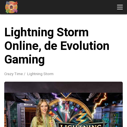
Lightning Storm
Online, de Evolution
Gaming
Crazy Time
Lightning Storm
Juegos de Evolution
Dónde jugar a Crazy Time