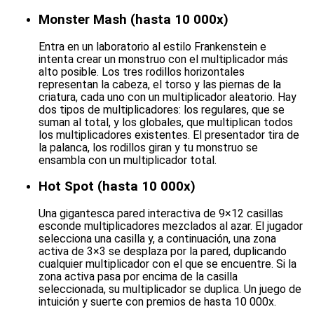
Monster Mash (hasta 10 000x)
Entra en un laboratorio al estilo Frankenstein e
intenta crear un monstruo con el multiplicador más
alto posible. Los tres rodillos horizontales
representan la cabeza, el torso y las piernas de la
criatura, cada uno con un multiplicador aleatorio. Hay
dos tipos de multiplicadores: los regulares, que se
suman al total, y los globales, que multiplican todos
los multiplicadores existentes. El presentador tira de
la palanca, los rodillos giran y tu monstruo se
ensambla con un multiplicador total.
Hot Spot (hasta 10 000x)
Una gigantesca pared interactiva de 9×12 casillas
esconde multiplicadores mezclados al azar. El jugador
selecciona una casilla y, a continuación, una zona
activa de 3×3 se desplaza por la pared, duplicando
cualquier multiplicador con el que se encuentre. Si la
zona activa pasa por encima de la casilla
seleccionada, su multiplicador se duplica. Un juego de
intuición y suerte con premios de hasta 10 000x.