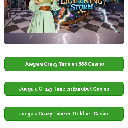
Juega a Crazy Time en 888 Casino
Juega a Crazy Time en Eurobet Casino
Juega a Crazy Time en Goldbet Casino