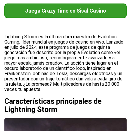
Juega Crazy Time en Sisal Casino
Lightning Storm es la última obra maestra de Evolution
Gaming, líder mundial en juegos de casino en vivo. Lanzado
en julio de 2024, este programa de juegos de quinta
generación fue descrito por la propia Evolution como «el
juego más ambicioso, tecnológicamente avanzado y a
mayor escala jamás creado». La acción tiene lugar en el
oscuro laboratorio de un científico loco, inspirado en
Frankenstein: bobinas de Tesla, descargas eléctricas y un
presentador con un traje temático dan vida a cada giro de
la ruleta. ¿La promesa? Multiplicadores de hasta 20 000
veces tu apuesta.
Características principales de
Lightning Storm