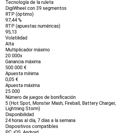
Tecnología de la ruleta
DigiWheel con 39 segmentos
RTP (óptimo)
97,44 %
RTP (apuestas numéricas)
95,13
Volatilidad
Alta
Multiplicador máximo
20 000x
Ganancia máxima
500 000 €
Apuesta mínima
0,05 €
Apuesta máxima
25 000
Número de juegos de bonificación
5 (Hot Spot, Monster Mash, Fireball, Battery Charger,
Lightning Storm)
Disponibilidad
24 horas al día, 7 días a la semana
Dispositivos compatibles
PC, iOS, Android