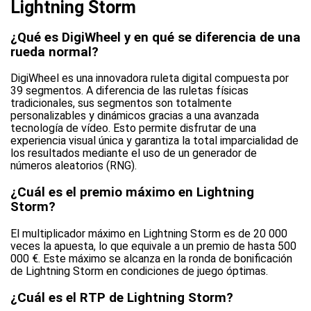
Lightning Storm
¿Qué es DigiWheel y en qué se diferencia de una
rueda normal?
DigiWheel es una innovadora ruleta digital compuesta por
39 segmentos. A diferencia de las ruletas físicas
tradicionales, sus segmentos son totalmente
personalizables y dinámicos gracias a una avanzada
tecnología de vídeo. Esto permite disfrutar de una
experiencia visual única y garantiza la total imparcialidad de
los resultados mediante el uso de un generador de
números aleatorios (RNG).
¿Cuál es el premio máximo en Lightning
Storm?
El multiplicador máximo en Lightning Storm es de 20 000
veces la apuesta, lo que equivale a un premio de hasta 500
000 €. Este máximo se alcanza en la ronda de bonificación
de Lightning Storm en condiciones de juego óptimas.
¿Cuál es el RTP de Lightning Storm?