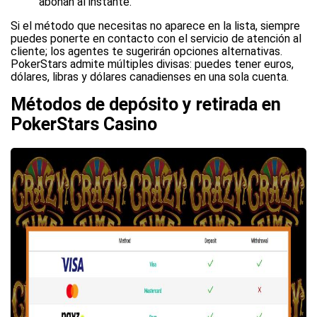
abonan al instante.
Si el método que necesitas no aparece en la lista, siempre
puedes ponerte en contacto con el servicio de atención al
cliente; los agentes te sugerirán opciones alternativas.
PokerStars admite múltiples divisas: puedes tener euros,
dólares, libras y dólares canadienses en una sola cuenta.
Métodos de depósito y retirada en
PokerStars Casino