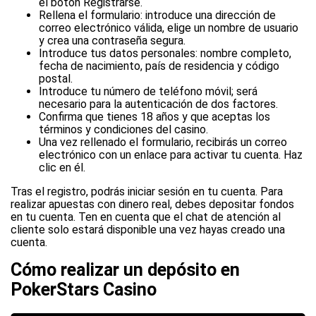
el botón Registrarse.
Rellena el formulario: introduce una dirección de
correo electrónico válida, elige un nombre de usuario
y crea una contraseña segura.
Introduce tus datos personales: nombre completo,
fecha de nacimiento, país de residencia y código
postal.
Introduce tu número de teléfono móvil; será
necesario para la autenticación de dos factores.
Confirma que tienes 18 años y que aceptas los
términos y condiciones del casino.
Una vez rellenado el formulario, recibirás un correo
electrónico con un enlace para activar tu cuenta. Haz
clic en él.
Tras el registro, podrás iniciar sesión en tu cuenta. Para
realizar apuestas con dinero real, debes depositar fondos
en tu cuenta. Ten en cuenta que el chat de atención al
cliente solo estará disponible una vez hayas creado una
cuenta.
Cómo realizar un depósito en
PokerStars Casino