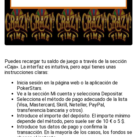
Puedes recargar tu saldo de juego a través de la sección
«Caja». La interfaz es intuitiva, pero aquí tienes unas
instrucciones claras:
Inicia sesión en la página web o la aplicación de
PokerStars.
Ve a la sección Mi cuenta y selecciona Depositar.
Selecciona el método de pago adecuado de la lista
(Visa, Mastercard, Skrill, Neteller, PayPal,
transferencia bancaria y otros).
Introduce el importe del depósito. El importe mínimo
depende del método, pero suele ser de 10 € o 5 $.
Introduce tus datos de pago y confirma la
transacción. En la mayoría de los casos, los fondos se