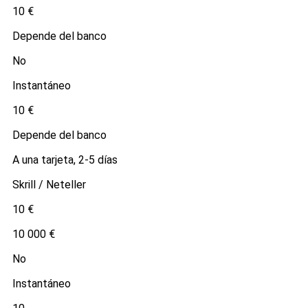
10 €
Depende del banco
No
Instantáneo
10 €
Depende del banco
A una tarjeta, 2-5 días
Skrill / Neteller
10 €
10 000 €
No
Instantáneo