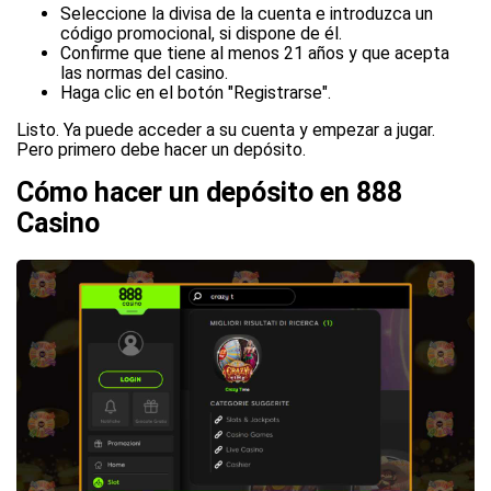
Seleccione la divisa de la cuenta e introduzca un
código promocional, si dispone de él.
Confirme que tiene al menos 21 años y que acepta
las normas del casino.
Haga clic en el botón "Registrarse".
Listo. Ya puede acceder a su cuenta y empezar a jugar.
Pero primero debe hacer un depósito.
Cómo hacer un depósito en 888
Casino