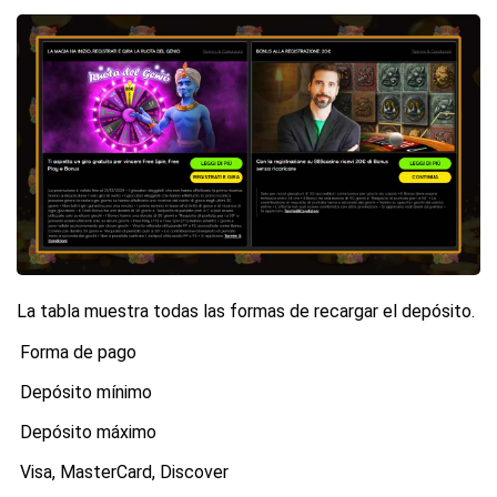
La tabla muestra todas las formas de recargar el depósito.
Forma de pago
Depósito mínimo
Depósito máximo
Visa, MasterCard, Discover