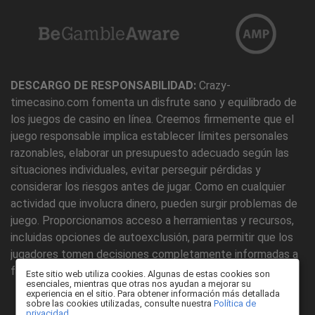
DESCARGO DE RESPONSABILIDAD:
Crazy-
timecasino.com fomenta un disfrute sano y equilibrado de
los juegos de casino en línea. Creemos firmemente que el
juego responsable implica establecer límites personales
razonables, elaborar un presupuesto adecuado según las
situaciones individuales, evitar perseguir pérdidas y
considerar los riesgos antes de jugar. Como en cualquier
actividad que involucra dinero, pueden surgir problemas de
juego. Proporcionamos acceso a herramientas y recursos,
incluidas opciones de autoexclusión, para permitir que los
jugadores tomen decisiones completamente informadas a
favor del juego responsable.
Este sitio web utiliza cookies. Algunas de estas cookies son
esenciales, mientras que otras nos ayudan a mejorar su
experiencia en el sitio. Para obtener información más detallada
sobre las cookies utilizadas, consulte nuestra
Política de
privacidad
.