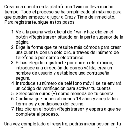
Crear una cuenta en la plataforma 1win no lleva mucho
tiempo. Todo el proceso se ha simplificado al máximo para
que puedas empezar a jugar a Crazy Time de inmediato.
Para registrarte, sigue estos pasos:
Ve a la página web oficial de 1win y haz clic en el
botón «Registrarse» situado en la parte superior de la
página.
Elige la forma que te resulte más cómoda para crear
una cuenta: con un solo clic, a través del número de
teléfono o por correo electrónico.
Si has elegido registrarte por correo electrónico,
introduce una dirección de correo válida, crea un
nombre de usuario y establece una contraseña
segura.
Introduce tu número de teléfono móvil: se te enviará
un código de verificación para activar tu cuenta.
Selecciona euros (€) como moneda de tu cuenta.
Confirma que tienes al menos 18 años y acepta los
términos y condiciones del casino.
Haz clic en el botón «Registrarse» y espera a que se
complete el proceso.
Una vez completado el registro, podrás iniciar sesión en tu