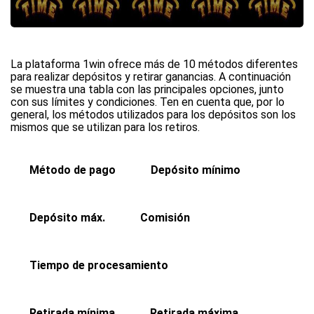
La plataforma 1win ofrece más de 10 métodos diferentes
para realizar depósitos y retirar ganancias. A continuación
se muestra una tabla con las principales opciones, junto
con sus límites y condiciones. Ten en cuenta que, por lo
general, los métodos utilizados para los depósitos son los
mismos que se utilizan para los retiros.
Método de pago
Depósito mínimo
Depósito máx.
Comisión
Tiempo de procesamiento
Retirada mínima
Retirada máxima