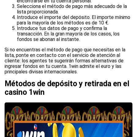
encontrarse en tu cuenta personal.
Selecciona el método de pago más adecuado de la
lista proporcionada.
Introduce el importe del depósito. El importe mínimo
para la mayoría de los métodos es de 10 €.
Introduce tus datos de pago y confirma la
transacción. En la gran mayoría de los casos, los
fondos se abonan al instante.
Si no encuentras el método de pago que necesitas en la
lista, ponte en contacto con el servicio de atención al
cliente: los agentes te sugerirán formas alternativas de
ingresar fondos en tu cuenta. 1win admite el euro y las
principales divisas internacionales.
Métodos de depósito y retirada en el
casino 1win