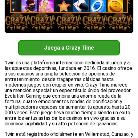
Juega a Crazy Time
1win es una plataforma internacional dedicada al juego y a
las apuestas deportivas, fundada en 2016. El casino ofrece
a sus usuarios una amplia selección de opciones de
entretenimiento: desde tragaperras clásicas hasta
modernos juegos con crupier en vivo. Crazy Time merece
una mención especial: un espectáculo único del proveedor
Evolution Gaming que combina una enorme rueda de la
fortuna, cuatro emocionantes rondas de bonificación y
multiplicadores capaces de aumentar tu apuesta hasta 20
000 veces. Este juego lleva mucho tiempo siendo un éxito
entre los entusiastas de los casinos en vivo gracias a su
dinámica jugabilidad y su alto potencial de ganancias.
1win está registrado oficialmente en Willemstad, Curazao, y