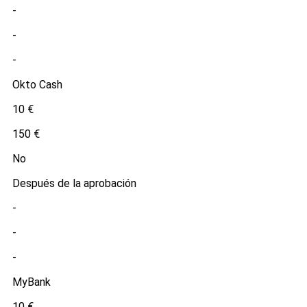
-
-
-
Okto Cash
10 €
150 €
No
Después de la aprobación
-
-
-
MyBank
10 €