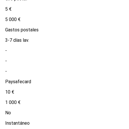
5 €
5 000 €
Gastos postales
3-7 días lav.
-
-
-
Paysafecard
10 €
1 000 €
No
Instantáneo