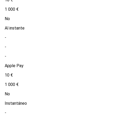
1 000 €
No
Al instante
-
-
-
Apple Pay
10 €
1 000 €
No
Instantáneo
-