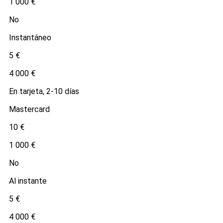
1 000 €
No
Instantáneo
5 €
4 000 €
En tarjeta, 2-10 días
Mastercard
10 €
1 000 €
No
Al instante
5 €
4 000 €