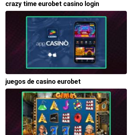
crazy time eurobet casino login
juegos de casino eurobet