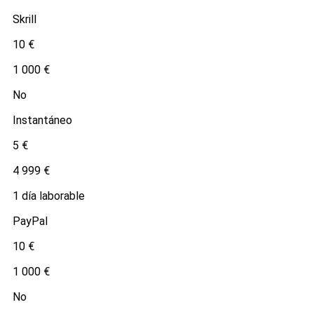
Skrill
10 €
1 000 €
No
Instantáneo
5 €
4 999 €
1 día laborable
PayPal
10 €
1 000 €
No