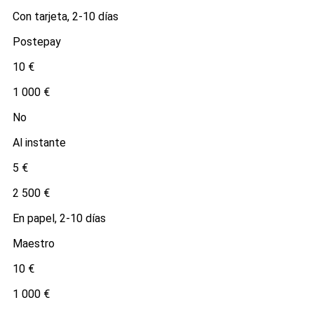
Con tarjeta, 2-10 días
Postepay
10 €
1 000 €
No
Al instante
5 €
2 500 €
En papel, 2-10 días
Maestro
10 €
1 000 €