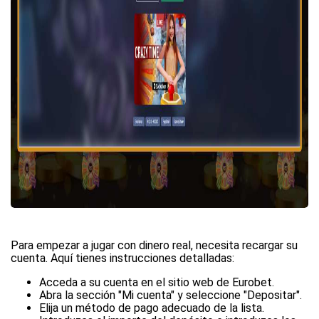
Para empezar a jugar con dinero real, necesita recargar su
cuenta. Aquí tienes instrucciones detalladas:
Acceda a su cuenta en el sitio web de Eurobet.
Abra la sección "Mi cuenta" y seleccione "Depositar".
Elija un método de pago adecuado de la lista.