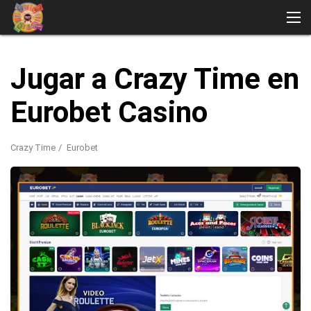
Jugar a Crazy Time en
Eurobet Casino
Crazy Time
Eurobet
Juegos de Evolution
Dónde jugar a Crazy Time