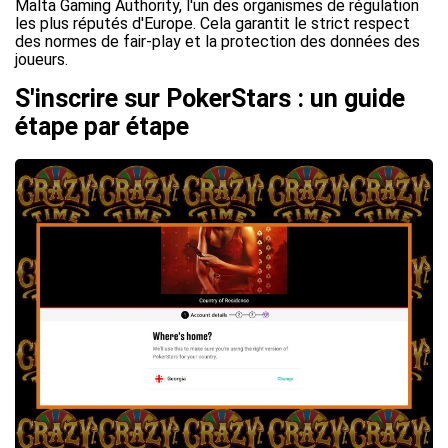
Malta Gaming Authority, l'un des organismes de régulation
les plus réputés d'Europe. Cela garantit le strict respect
des normes de fair-play et la protection des données des
joueurs.
S'inscrire sur PokerStars : un guide
étape par étape