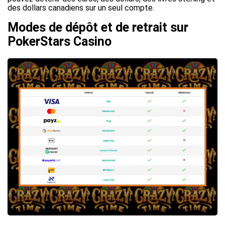
des dollars canadiens sur un seul compte.
Modes de dépôt et de retrait sur
PokerStars Casino