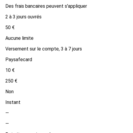
Des frais bancaires peuvent s'appliquer
2 à 3 jours ouvrés
50 €
Aucune limite
Versement sur le compte, 3 à 7 jours
Paysafecard
10 €
250 €
Non
Instant
—
—