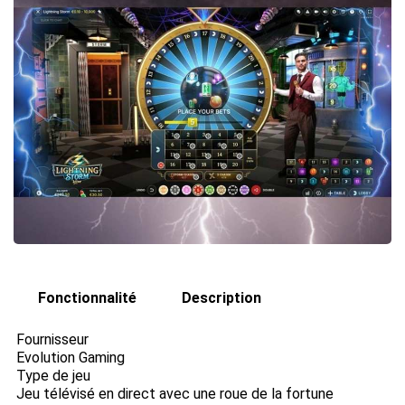
Fonctionnalité
Description
Fournisseur
Evolution Gaming
Type de jeu
Jeu télévisé en direct avec une roue de la fortune