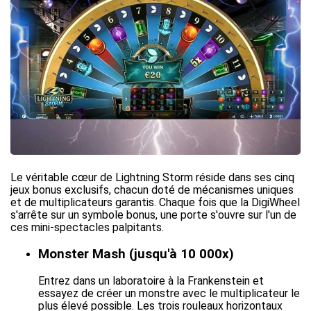
Le véritable cœur de Lightning Storm réside dans ses cinq
jeux bonus exclusifs, chacun doté de mécanismes uniques
et de multiplicateurs garantis. Chaque fois que la DigiWheel
s'arrête sur un symbole bonus, une porte s'ouvre sur l'un de
ces mini-spectacles palpitants.
Monster Mash (jusqu'à 10 000x)
Entrez dans un laboratoire à la Frankenstein et
essayez de créer un monstre avec le multiplicateur le
plus élevé possible. Les trois rouleaux horizontaux