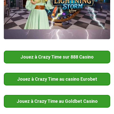
Jouez à Crazy Time sur 888 Casino
Jouez à Crazy Time au casino Eurobet
Jouez à Crazy Time au Goldbet Casino