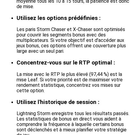
moyenne tous les 10 à 15 tours, la patience est donc
de mise.
Utilisez les options prédéfinies :
Les paris Storm Chaser et X-Chaser sont optimisés
pour couvrir les segments bonus avec des
multiplicateurs. Si votre objectif est d'accéder aux
jeux bonus, ces options offrent une couverture plus
large avec un seul pari.
Concentrez-vous sur le RTP optimal :
La mise avec le RTP le plus élevé (97,44 %) est la
mise Leaf. Si votre priorité est de maximiser votre
rendement statistique, concentrez vos mises sur
cette option.
Utilisez l'historique de session :
Lightning Storm enregistre tous les résultats passés.
Les statistiques de bonus en direct vous aident à
comprendre la fréquence à laquelle certains bonus
sont déclenchés et à mieux planifier votre stratégie