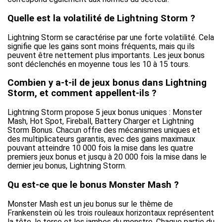
Quelle est la volatilité de Lightning Storm ?
Lightning Storm se caractérise par une forte volatilité. Cela
signifie que les gains sont moins fréquents, mais qu ils
peuvent être nettement plus importants. Les jeux bonus
sont déclenchés en moyenne tous les 10 à 15 tours.
Combien y a-t-il de jeux bonus dans Lightning
Storm, et comment appellent-ils ?
Lightning Storm propose 5 jeux bonus uniques : Monster
Mash, Hot Spot, Fireball, Battery Charger et Lightning
Storm Bonus. Chacun offre des mécanismes uniques et
des multiplicateurs garantis, avec des gains maximaux
pouvant atteindre 10 000 fois la mise dans les quatre
premiers jeux bonus et jusqu à 20 000 fois la mise dans le
dernier jeu bonus, Lightning Storm.
Qu est-ce que le bonus Monster Mash ?
Monster Mash est un jeu bonus sur le thème de
Frankenstein où les trois rouleaux horizontaux représentent
la tête, le torse et les jambes du monstre. Chaque partie du