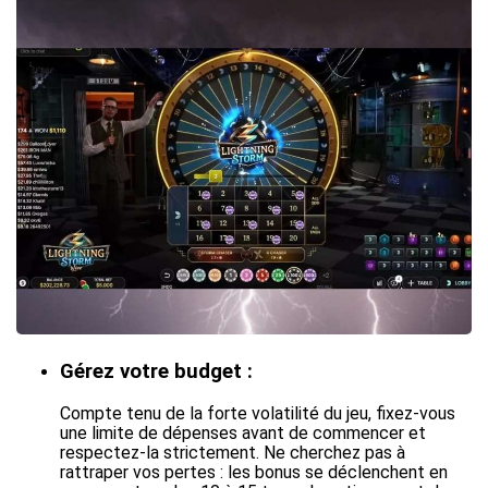
Gérez votre budget :
Compte tenu de la forte volatilité du jeu, fixez-vous
une limite de dépenses avant de commencer et
respectez-la strictement. Ne cherchez pas à
rattraper vos pertes : les bonus se déclenchent en