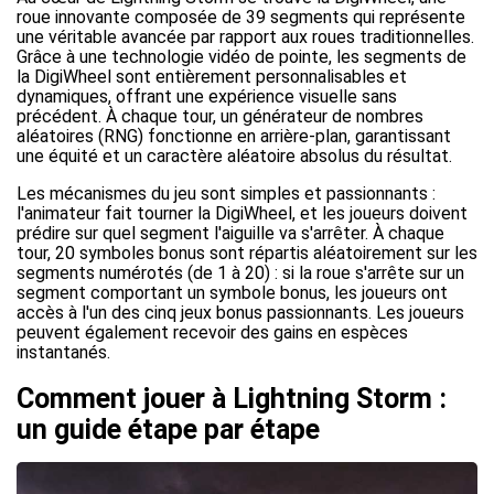
roue innovante composée de 39 segments qui représente
une véritable avancée par rapport aux roues traditionnelles.
Grâce à une technologie vidéo de pointe, les segments de
la DigiWheel sont entièrement personnalisables et
dynamiques, offrant une expérience visuelle sans
précédent. À chaque tour, un générateur de nombres
aléatoires (RNG) fonctionne en arrière-plan, garantissant
une équité et un caractère aléatoire absolus du résultat.
Les mécanismes du jeu sont simples et passionnants :
l'animateur fait tourner la DigiWheel, et les joueurs doivent
prédire sur quel segment l'aiguille va s'arrêter. À chaque
tour, 20 symboles bonus sont répartis aléatoirement sur les
segments numérotés (de 1 à 20) : si la roue s'arrête sur un
segment comportant un symbole bonus, les joueurs ont
accès à l'un des cinq jeux bonus passionnants. Les joueurs
peuvent également recevoir des gains en espèces
instantanés.
Comment jouer à Lightning Storm :
un guide étape par étape