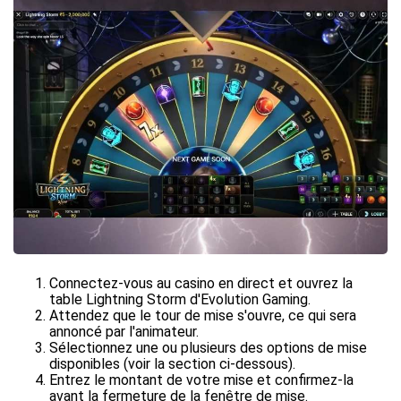
Connectez-vous au casino en direct et ouvrez la
table Lightning Storm d'Evolution Gaming.
Attendez que le tour de mise s'ouvre, ce qui sera
annoncé par l'animateur.
Sélectionnez une ou plusieurs des options de mise
disponibles (voir la section ci-dessous).
Entrez le montant de votre mise et confirmez-la
avant la fermeture de la fenêtre de mise.