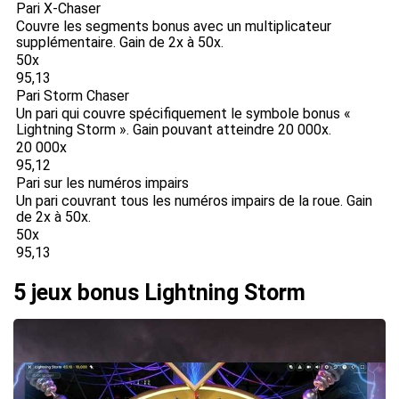
Pari X-Chaser
Couvre les segments bonus avec un multiplicateur
supplémentaire. Gain de 2x à 50x.
50x
95,13
Pari Storm Chaser
Un pari qui couvre spécifiquement le symbole bonus «
Lightning Storm ». Gain pouvant atteindre 20 000x.
20 000x
95,12
Pari sur les numéros impairs
Un pari couvrant tous les numéros impairs de la roue. Gain
de 2x à 50x.
50x
95,13
5 jeux bonus Lightning Storm