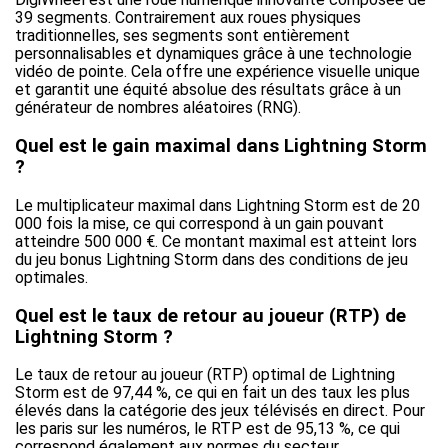
39 segments. Contrairement aux roues physiques
traditionnelles, ses segments sont entièrement
personnalisables et dynamiques grâce à une technologie
vidéo de pointe. Cela offre une expérience visuelle unique
et garantit une équité absolue des résultats grâce à un
générateur de nombres aléatoires (RNG).
Quel est le gain maximal dans Lightning Storm
?
Le multiplicateur maximal dans Lightning Storm est de 20
000 fois la mise, ce qui correspond à un gain pouvant
atteindre 500 000 €. Ce montant maximal est atteint lors
du jeu bonus Lightning Storm dans des conditions de jeu
optimales.
Quel est le taux de retour au joueur (RTP) de
Lightning Storm ?
Le taux de retour au joueur (RTP) optimal de Lightning
Storm est de 97,44 %, ce qui en fait un des taux les plus
élevés dans la catégorie des jeux télévisés en direct. Pour
les paris sur les numéros, le RTP est de 95,13 %, ce qui
correspond également aux normes du secteur.