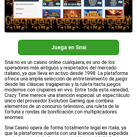
Juega en Snai
Snai no es un casino online cualquiera; es uno de los
operadores más antiguos y respetados del mercado
italiano, ya que lleva en activo desde 1998. La plataforma
ofrece una amplia selección de entretenimiento de juego:
desde las clásicas tragaperras y la ruleta hasta juegos
modernos con crupieres en vivo. Entre toda esta variedad,
Crazy Time merece una atención especial: un espectáculo
único del proveedor Evolution Gaming que combina
elementos de un concurso televisivo, una ruleta de la
fortuna y rondas de bonificación con multiplicadores
enormes.
Snai Casino opera de forma totalmente legal en Italia, ya
que la plataforma cuenta con una licencia válida expedida