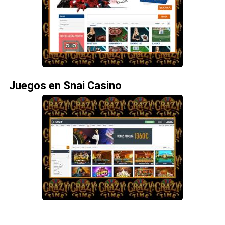
Juegos en Snai Casino