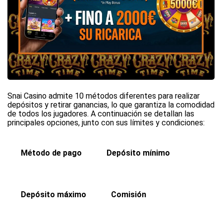
Snai Casino admite 10 métodos diferentes para realizar
depósitos y retirar ganancias, lo que garantiza la comodidad
de todos los jugadores. A continuación se detallan las
principales opciones, junto con sus límites y condiciones:
Método de pago
Depósito mínimo
Depósito máximo
Comisión