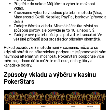
Přejděte do sekce Můj účet a vyberte možnost
Vklad.
Z seznamu vyberte vhodnou platební metodu (Visa,
Mastercard, Skrill, Neteller, PayPal, bankovní převod a
další).
Zadejte částku vkladu. Minimální částka závisí na
způsobu platby, ale obvykle je to 10 € nebo 5 $.
Zadejte své platební údaje a potvrďte transakci. Ve
většině případů jsou prostředky připsány okamžitě.
Pokud požadovaná metoda není v seznamu, můžete se
kdykoli obrátit na zákaznickou podporu – její pracovníci vám
navrhnou alternativní možnosti. PokerStars podporuje více
měn: na jednom účtu můžete mít eura, dolary, libry a
kanadské dolary.
Způsoby vkladu a výběru v kasinu
PokerStars