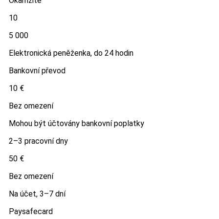
Okamžitě
10
5 000
Elektronická peněženka, do 24 hodin
Bankovní převod
10 €
Bez omezení
Mohou být účtovány bankovní poplatky
2–3 pracovní dny
50 €
Bez omezení
Na účet, 3–7 dní
Paysafecard