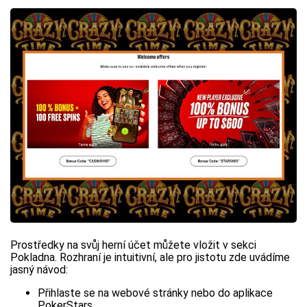
Prostředky na svůj herní účet můžete vložit v sekci
Pokladna. Rozhraní je intuitivní, ale pro jistotu zde uvádíme
jasný návod:
Přihlaste se na webové stránky nebo do aplikace
PokerStars.