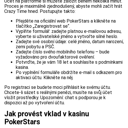
Účet na platformě si můžete založit během několika minut.
Proces je maximálně zjednodušený, abyste mohli začít hrát
Crazy Time hned. Postupujte takto:
Přejděte na oficiální web PokerStars a klikněte na
tlačítko „Zaregistrovat se“.
Vyplňte formulář: zadejte platnou e-mailovou adresu,
vyberte si uživatelské jméno a vytvořte silné heslo.
Zadejte své osobní údaje: celé jméno, datum narození,
zemi pobytu a PSČ.
Zadejte číslo svého mobilního telefonu – bude
vyžadováno pro dvoufaktorové ověření.
Potvrďte, že je vám 18 let a souhlasíte s podmínkami
kasina.
Po vyplnění formuláře obdržíte e-mail s odkazem pro
aktivaci účtu. Klikněte na něj.
Po registraci se budete moci přihlásit ke svému účtu.
Chcete-li sázet s reálnými penězi, musíte na svůj účet
vložit prostředky. Upozornění: chat s podporou je k
dispozici až po vytvoření účtu.
Jak provést vklad v kasinu
PokerStars