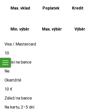
Max. vklad
Poplatek
Kredit
Min. výběr
Max. výběr
Výběr
Visa / Mastercard
10
Závisí na bance
Ne
Okamžitě
10 €
Záleží na bance
Na kartu, 2–5 dní