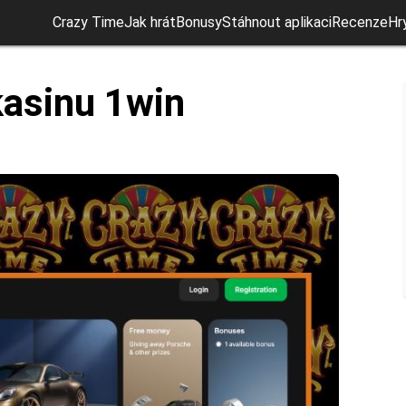
Crazy Time
Jak hrát
Bonusy
Stáhnout aplikaci
Recenze
Hr
kasinu 1win