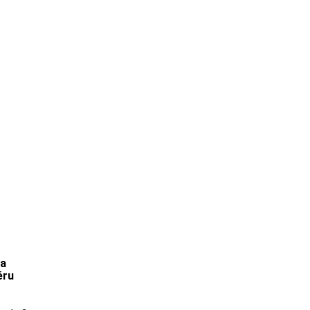
a
ěru