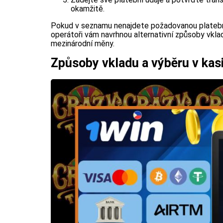
okamžitě.
Pokud v seznamu nenajdete požadovanou platebn
operátoři vám navrhnou alternativní způsoby vklad
mezinárodní měny.
Způsoby vkladu a výběru v kas