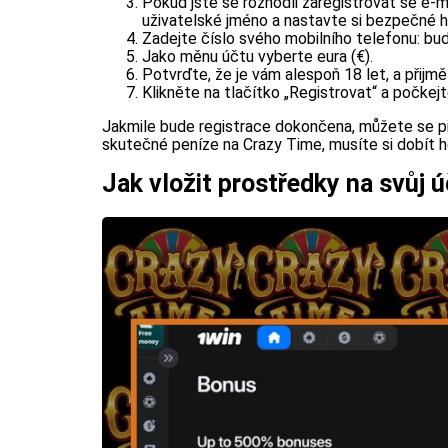
Pokud jste se rozhodli zaregistrovat se e-m
uživatelské jméno a nastavte si bezpečné h
Zadejte číslo svého mobilního telefonu: bud
Jako měnu účtu vyberte eura (€).
Potvrďte, že je vám alespoň 18 let, a přijm
Klikněte na tlačítko „Registrovat“ a počkej
Jakmile bude registrace dokončena, můžete se př
skutečné peníze na Crazy Time, musíte si dobít h
Jak vložit prostředky na svůj ú