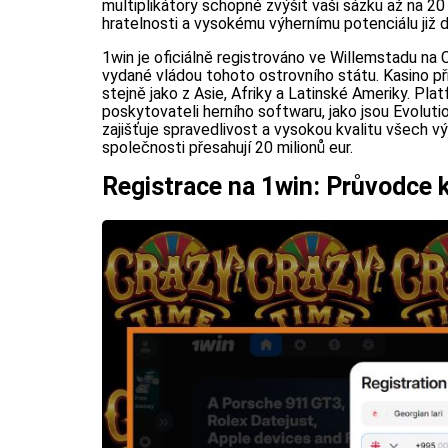
multiplikátory schopné zvýšit vaši sázku až na 2
hratelnosti a vysokému výhernímu potenciálu již 
1win je oficiálně registrováno ve Willemstadu na 
vydané vládou tohoto ostrovního státu. Kasino př
stejně jako z Asie, Afriky a Latinské Ameriky. Pl
poskytovateli herního softwaru, jako jsou Evolut
zajišťuje spravedlivost a vysokou kvalitu všech 
společnosti přesahují 20 milionů eur.
Registrace na 1win: Průvodce 