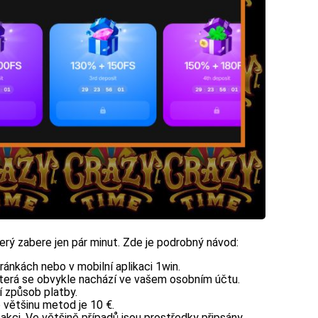
erý zabere jen pár minut. Zde je podrobný návod:
ánkách nebo v mobilní aplikaci 1win.
terá se obvykle nachází ve vašem osobním účtu.
 způsob platby.
 většinu metod je 10 €.
akci. Ve většině případů jsou prostředky připsány