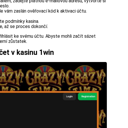
ailem, zadejte platnou e-mailovou adresu, vytvořte si
eslo.
e vám zaslán ověřovací kód k aktivaci účtu.
ěte podmínky kasina.
te, až se proces dokončí.
ihlásit ke svému účtu. Abyste mohli začít sázet
erní zůstatek.
čet v kasinu 1win