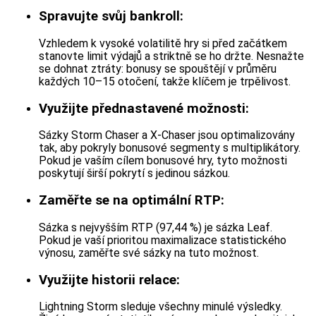
Spravujte svůj bankroll:
Vzhledem k vysoké volatilitě hry si před začátkem
stanovte limit výdajů a striktně se ho držte. Nesnažte
se dohnat ztráty: bonusy se spouštějí v průměru
každých 10–15 otočení, takže klíčem je trpělivost.
Využijte přednastavené možnosti:
Sázky Storm Chaser a X-Chaser jsou optimalizovány
tak, aby pokryly bonusové segmenty s multiplikátory.
Pokud je vaším cílem bonusové hry, tyto možnosti
poskytují širší pokrytí s jedinou sázkou.
Zaměřte se na optimální RTP:
Sázka s nejvyšším RTP (97,44 %) je sázka Leaf.
Pokud je vaší prioritou maximalizace statistického
výnosu, zaměřte své sázky na tuto možnost.
Využijte historii relace:
Lightning Storm sleduje všechny minulé výsledky.