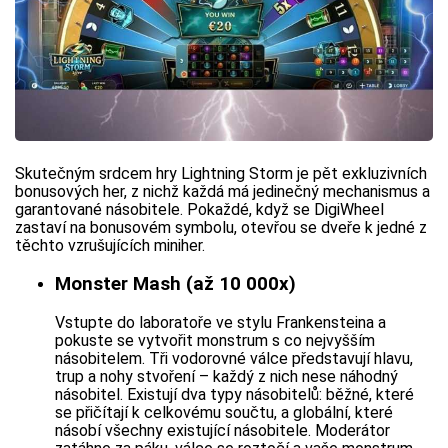
Skutečným srdcem hry Lightning Storm je pět exkluzivních
bonusových her, z nichž každá má jedinečný mechanismus a
garantované násobitele. Pokaždé, když se DigiWheel
zastaví na bonusovém symbolu, otevřou se dveře k jedné z
těchto vzrušujících miniher.
Monster Mash (až 10 000x)
Vstupte do laboratoře ve stylu Frankensteina a
pokuste se vytvořit monstrum s co nejvyšším
násobitelem. Tři vodorovné válce představují hlavu,
trup a nohy stvoření – každý z nich nese náhodný
násobitel. Existují dva typy násobitelů: běžné, které
se přičítají k celkovému součtu, a globální, které
násobí všechny existující násobitele. Moderátor