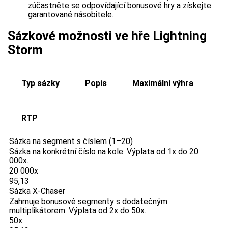
zúčastněte se odpovídající bonusové hry a získejte
garantované násobitele.
Sázkové možnosti ve hře Lightning
Storm
Typ sázky
Popis
Maximální výhra
RTP
Sázka na segment s číslem (1–20)
Sázka na konkrétní číslo na kole. Výplata od 1x do 20
000x.
20 000x
95,13
Sázka X-Chaser
Zahrnuje bonusové segmenty s dodatečným
multiplikátorem. Výplata od 2x do 50x.
50x