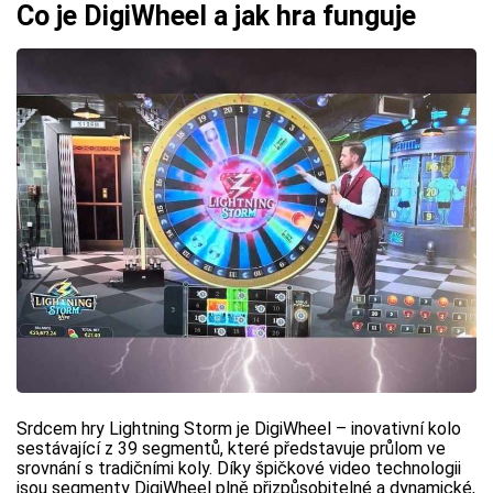
Co je DigiWheel a jak hra funguje
Srdcem hry Lightning Storm je DigiWheel – inovativní kolo
sestávající z 39 segmentů, které představuje průlom ve
srovnání s tradičními koly. Díky špičkové video technologii
jsou segmenty DigiWheel plně přizpůsobitelné a dynamické,