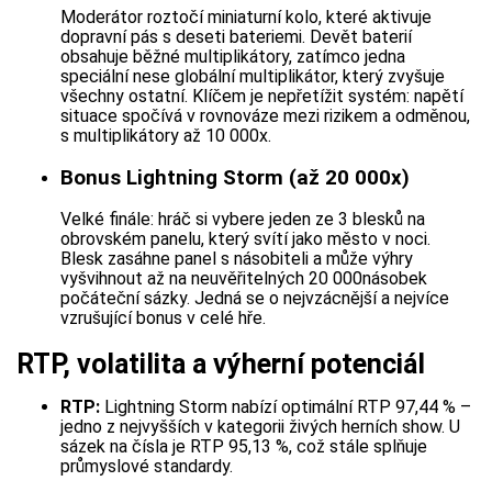
Moderátor roztočí miniaturní kolo, které aktivuje
dopravní pás s deseti bateriemi. Devět baterií
obsahuje běžné multiplikátory, zatímco jedna
speciální nese globální multiplikátor, který zvyšuje
všechny ostatní. Klíčem je nepřetížit systém: napětí
situace spočívá v rovnováze mezi rizikem a odměnou,
s multiplikátory až 10 000x.
Bonus Lightning Storm (až 20 000x)
Velké finále: hráč si vybere jeden ze 3 blesků na
obrovském panelu, který svítí jako město v noci.
Blesk zasáhne panel s násobiteli a může výhry
vyšvihnout až na neuvěřitelných 20 000násobek
počáteční sázky. Jedná se o nejvzácnější a nejvíce
vzrušující bonus v celé hře.
RTP, volatilita a výherní potenciál
RTP:
Lightning Storm nabízí optimální RTP 97,44 % –
jedno z nejvyšších v kategorii živých herních show. U
sázek na čísla je RTP 95,13 %, což stále splňuje
průmyslové standardy.