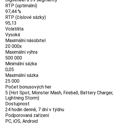
RTP (optimální)
97,44 %
RTP (číslové sázky)
95,13
Volatilita
Vysoká
Maximální násobitel
20 000x
Maximální výhra
500 000
Minimální sázka
0,05
Maximální sázka
25 000
Počet bonusových her
5 (Hot Spot, Monster Mash, Fireball, Battery Charger,
Lightning Storm)
Dostupnost
24 hodin denně, 7 dní v týdnu
Podporovaná zařízení
PC, iOS, Android