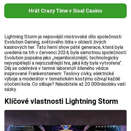
Hrát Crazy Time v Sisal Casino
Lightning Storm je nejnovější mistrovské dílo společnosti
Evolution Gaming, světového lídra v oblasti živých
kasinových her. Tato herní show páté generace, která byla
uvedena na trh v červenci 2024, byla samotnou společností
Evolution popsána jako „nejambicióznější, technologicky
nejvyspělejší a nejrozsáhlejší hra, jaká kdy byla vytvořena“.
Děj se odehrává v temné laboratoři šíleného vědce
inspirované Frankensteinem: Teslovy cívky, elektrické
výboje a moderátor v tematickém kostýmu oživují každé
otočení kola. Co slibuje? Násobitele až 20 000násobku vaší
sázky.
Klíčové vlastnosti Lightning Storm