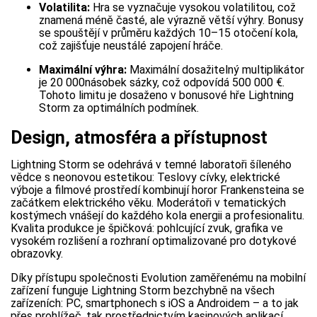
Volatilita:
Hra se vyznačuje vysokou volatilitou, což
znamená méně časté, ale výrazně větší výhry. Bonusy
se spouštějí v průměru každých 10–15 otočení kola,
což zajišťuje neustálé zapojení hráče.
Maximální výhra:
Maximální dosažitelný multiplikátor
je 20 000násobek sázky, což odpovídá 500 000 €.
Tohoto limitu je dosaženo v bonusové hře Lightning
Storm za optimálních podmínek.
Design, atmosféra a přístupnost
Lightning Storm se odehrává v temné laboratoři šíleného
vědce s neonovou estetikou: Teslovy cívky, elektrické
výboje a filmové prostředí kombinují horor Frankensteina se
začátkem elektrického věku. Moderátoři v tematických
kostýmech vnášejí do každého kola energii a profesionalitu.
Kvalita produkce je špičková: pohlcující zvuk, grafika ve
vysokém rozlišení a rozhraní optimalizované pro dotykové
obrazovky.
Díky přístupu společnosti Evolution zaměřenému na mobilní
zařízení funguje Lightning Storm bezchybně na všech
zařízeních: PC, smartphonech s iOS a Androidem – a to jak
přes prohlížeč, tak prostřednictvím kasinových aplikací.