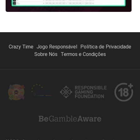
Crazy Time
Jogo Responsável
Política de Privacidade
Sobre Nós
Termos e Condições