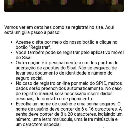
Vamos ver em detalhes como se registrar no site. Aqui
está um guia passo a passo:
Acesse o site por meio do nosso botão e clique no
botão "Registrar".
Você também pode se registrar pelo aplicativo móvel
do Sisal.
Outra opção é ir pessoalmente a um dos pontos de
aceitação de apostas do Sisal. Não se esqueça de
levar seu documento de identidade e número do
seguro social.
No caso de registro on-line por meio do SPID, muitos
dados serão preenchidos automaticamente. No caso
de registro manual, será necessário inserir dados
pessoais, de contato e de pagamento.
Escolha um nome de usuário e uma senha seguros. O
nome de usuário deve conter de 6 a 16 caracteres. A
senha deve conter de 8 a 20 caracteres, incluindo um
número, uma letra maiúscula, uma letra minúscula e
um caractere especial.