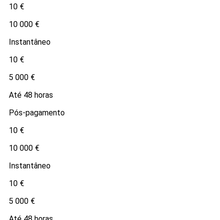
10 €
10 000 €
Instantâneo
10 €
5 000 €
Até 48 horas
Pós-pagamento
10 €
10 000 €
Instantâneo
10 €
5 000 €
Até 48 horas