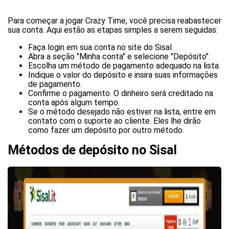
Para começar a jogar Crazy Time, você precisa reabastecer
sua conta. Aqui estão as etapas simples a serem seguidas:
Faça login em sua conta no site do Sisal.
Abra a seção "Minha conta" e selecione "Depósito".
Escolha um método de pagamento adequado na lista.
Indique o valor do depósito e insira suas informações
de pagamento.
Confirme o pagamento. O dinheiro será creditado na
conta após algum tempo.
Se o método desejado não estiver na lista, entre em
contato com o suporte ao cliente. Eles lhe dirão
como fazer um depósito por outro método.
Métodos de depósito no Sisal