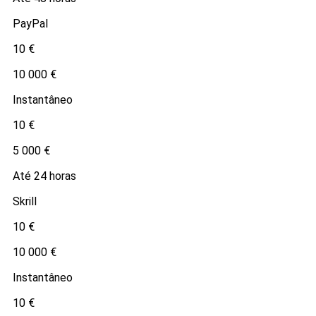
PayPal
10 €
10 000 €
Instantâneo
10 €
5 000 €
Até 24 horas
Skrill
10 €
10 000 €
Instantâneo
10 €