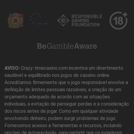
AVISO:
Crazy-timecasino.com incentiva um divertimento
saudável e equilibrado nos jogos de cassino online.
Acreditamos firmemente que o jogo responsável envolve a
definição de limites pessoais razoáveis, a criação de um
orçamento adequado de acordo com as situações
individuais, a evitação de perseguir perdas e a consideração
dos riscos antes de jogar. Como em qualquer atividade
envolvendo dinheiro, podem surgir problemas de jogo.
Fornecemos acesso a ferramentas e recursos, incluindo
opções de autoexclusão, para permitir que os jogadores