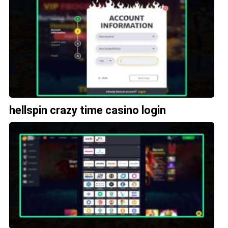
hellspin crazy time casino login