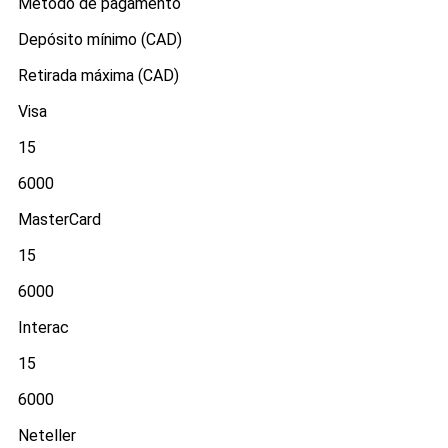
Método de pagamento
Depósito mínimo (CAD)
Retirada máxima (CAD)
Visa
15
6000
MasterCard
15
6000
Interac
15
6000
Neteller