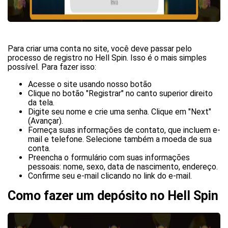
Para criar uma conta no site, você deve passar pelo
processo de registro no Hell Spin. Isso é o mais simples
possível. Para fazer isso:
Acesse o site usando nosso botão
Clique no botão "Registrar" no canto superior direito
da tela.
Digite seu nome e crie uma senha. Clique em "Next"
(Avançar).
Forneça suas informações de contato, que incluem e-
mail e telefone. Selecione também a moeda de sua
conta.
Preencha o formulário com suas informações
pessoais: nome, sexo, data de nascimento, endereço.
Confirme seu e-mail clicando no link do e-mail.
Como fazer um depósito no Hell Spin