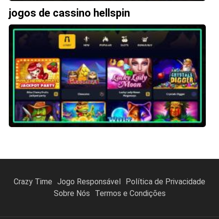
jogos de cassino hellspin
Crazy Time
Jogo Responsável
Política de Privacidade
Sobre Nós
Termos e Condições