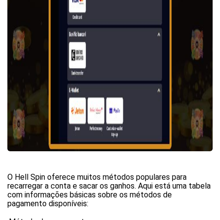
O Hell Spin oferece muitos métodos populares para
recarregar a conta e sacar os ganhos. Aqui está uma tabela
com informações básicas sobre os métodos de
pagamento disponíveis: