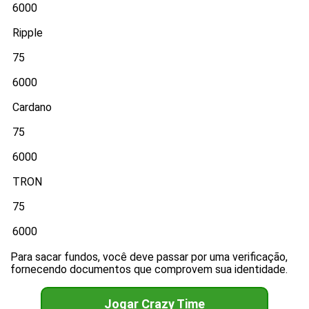
6000
Ripple
75
6000
Cardano
75
6000
TRON
75
6000
Para sacar fundos, você deve passar por uma verificação,
fornecendo documentos que comprovem sua identidade.
Jogar Crazy Time