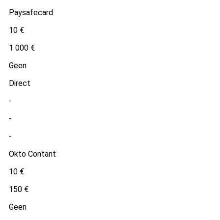
Paysafecard
10 €
1 000 €
Geen
Direct
-
-
-
Okto Contant
10 €
150 €
Geen