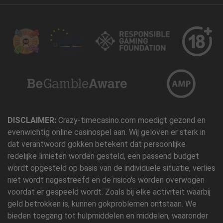
DISCLAIMER:
Crazy-timecasino.com moedigt gezond en
evenwichtig online casinospel aan. Wij geloven er sterk in
dat verantwoord gokken betekent dat persoonlijke
redelijke limieten worden gesteld, een passend budget
wordt opgesteld op basis van de individuele situatie, verlies
niet wordt nagestreefd en de risico's worden overwogen
voordat er gespeeld wordt. Zoals bij elke activiteit waarbij
geld betrokken is, kunnen gokproblemen ontstaan. We
bieden toegang tot hulpmiddelen en middelen, waaronder