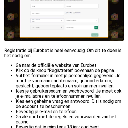
Registratie bij Eurobet is heel eenvoudig. Om dit te doen is
het nodig om:
Ga naar de officiële website van Eurobet.
Klik op de knop "Registreren" bovenaan de pagina.
Vul het formulier in met je persoonlijke gegevens. Je
moet je voornaam, achternaam, geboortedatum,
geslacht, geboorteplaats en sofinummer invullen.
Kies je gebruikersnaam en wachtwoord. Je moet ook
je e-mailadres en telefoonnummer invullen.
Kies een geheime vraag en antwoord. Dit is nodig om
de account te beschermen.
Bevestig je e-mail en telefoon
Ga akkoord met de regels en voorwaarden van het
casino.
Bevestig dat je minstens 18 jaar oud bent.