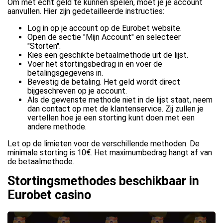
Om met echt geld te kunnen spelen, moet je je account
aanvullen. Hier zijn gedetailleerde instructies:
Log in op je account op de Eurobet website.
Open de sectie "Mijn Account" en selecteer
"Storten".
Kies een geschikte betaalmethode uit de lijst.
Voer het stortingsbedrag in en voer de
betalingsgegevens in.
Bevestig de betaling. Het geld wordt direct
bijgeschreven op je account.
Als de gewenste methode niet in de lijst staat, neem
dan contact op met de klantenservice. Zij zullen je
vertellen hoe je een storting kunt doen met een
andere methode.
Let op de limieten voor de verschillende methoden. De
minimale storting is 10€. Het maximumbedrag hangt af van
de betaalmethode.
Stortingsmethodes beschikbaar in
Eurobet casino