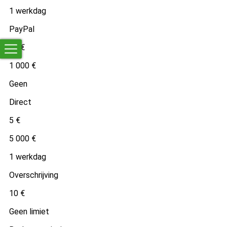
1 werkdag
PayPal
10 €
1 000 €
Geen
Direct
5 €
5 000 €
1 werkdag
Overschrijving
10 €
Geen limiet