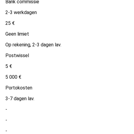
Bank commissie
2-3 werkdagen
25 €
Geen limiet
Op rekening, 2-3 dagen lav.
Postwissel
5 €
5 000 €
Portokosten
3-7 dagen lav.
-
-
-