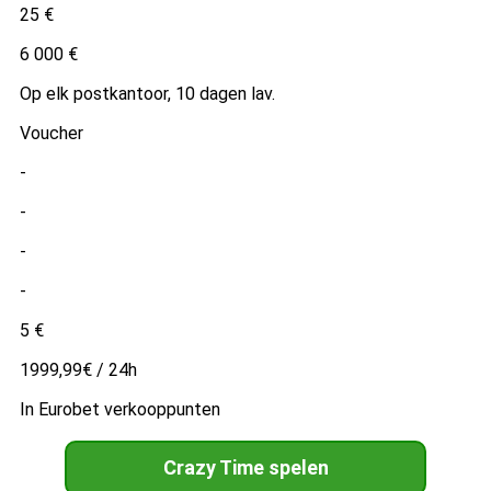
25 €
6 000 €
Op elk postkantoor, 10 dagen lav.
Voucher
-
-
-
-
5 €
1999,99€ / 24h
In Eurobet verkooppunten
Crazy Time spelen