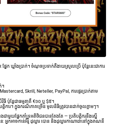
នែក ឃ្លាំងប្រាក់។ ចំណុចប្រទាក់គឺងាយស្រួលប្រើ ប៉ុន្តែនេះជាការ
ក់។
Mastercard, Skrill, Neteller, PayPal, ការផ្ទេរប្រាក់តាម
ិធី ប៉ុន្តែជាធម្មតាគឺ €១០ ឬ $៥។
បត្តិការ។ ក្នុងករណីភាគច្រើន មូលនិធិត្រូវបានដាក់ចូលភ្លាមៗ។
ទំនងជាមួយផ្នែកគាំទ្រអតិថិជនបានតែងតែ — ប្រតិបត្តិករនឹងស្នើ
: អ្នកអាចកាន់អឺរ៉ូ ដុល្លារ បោន និងដុល្លារកាណាដានៅក្នុងគណនី