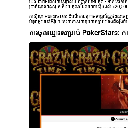
ដែលជាកម្មវិធីលក់បន្តផ្ទាល់ដ៏ពេញនិយមបំផុត - មាននៅទីនេះ
ប្រាក់រង្វាន់ចំនួនបួន និងមេគុណដែលអាចឡើងដល់ x20,00
កាស៊ីណូ PokerStars ដំណើរការក្រោមអាជ្ញាប័ណ្ណដែលចេញ
បំផុតមួយនៅអឺរ៉ុប។ នេះធានានូវការប្រកាន់ខ្ជាប់យ៉ាងតឹងរ៉ឹ
ការចុះឈ្មោះសម្រាប់ PokerStars: 