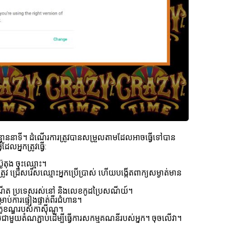
ុន្មាននាទី។ ដំណើរការត្រូវបានសម្រួលតាមដែលអាចធ្វើទៅបាន
ែលអ្នកត្រូវធ្វើ:
ូតុង ចុះឈ្មោះ។
រូវ ជ្រើសរើសឈ្មោះអ្នកប្រើប្រាស់ ហើយបង្កើតពាក្យសម្ងាត់មាន
េទកំណើត ប្រទេសរស់នៅ និងលេខកូដប្រៃសណីយ៍។
ាប់ការផ្ទៀងផ្ទាត់ពីរជំហាន។
្ខខណ្ឌរបស់កាស៊ីណូ។
លជាមួយតំណភ្ជាប់ដើម្បីធ្វើការសកម្មគណនីរបស់អ្នក។ ចុចលើវា។