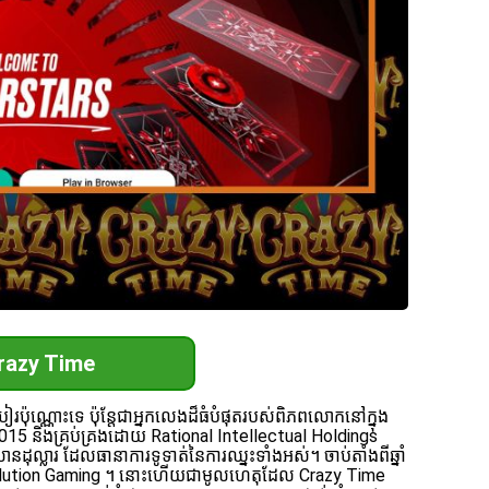
razy Time
ប៉ុណ្ណោះទេ ប៉ុន្តែជាអ្នកលេងដ៏ធំបំផុតរបស់ពិភពលោកនៅក្នុង
2015 និងគ្រប់គ្រងដោយ Rational Intellectual Holdings
នដុល្លារ ដែលធានាការទូទាត់នៃការឈ្នះទាំងអស់។ ចាប់តាំងពីឆ្នាំ
Evolution Gaming ។ នោះហើយជាមូលហេតុដែល Crazy Time