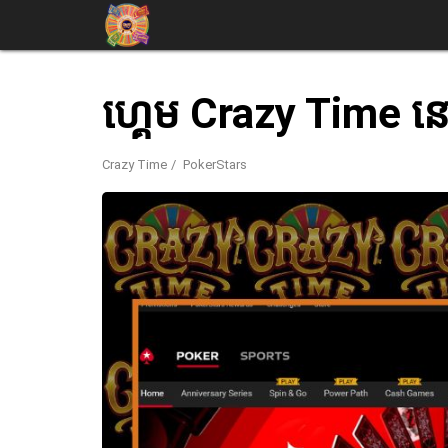
ហ្គេម Crazy Time ន
Crazy Time
PokerStars