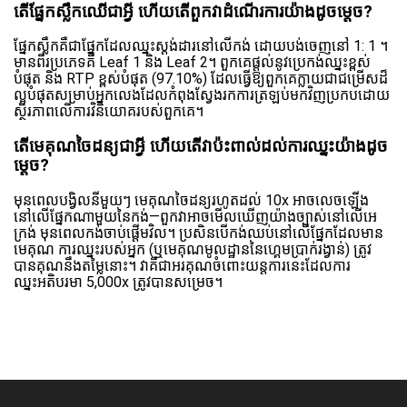
តើផ្នែកស្លឹកឈើជាអ្វី ហើយតើពួកវាដំណើរការយ៉ាងដូចម្តេច?
ផ្នែកស្លឹកគឺជាផ្នែកដែលឈ្នះស្តង់ដារនៅលើកង់ ដោយបង់ចេញនៅ 1: 1 ។
មានពីរប្រភេទគឺ Leaf 1 និង Leaf 2។ ពួកគេផ្តល់នូវប្រេកង់ឈ្នះខ្ពស់
បំផុត និង RTP ខ្ពស់បំផុត (97.10%) ដែលធ្វើឱ្យពួកគេក្លាយជាជម្រើសដ៏
ល្អបំផុតសម្រាប់អ្នកលេងដែលកំពុងស្វែងរកការត្រឡប់មកវិញប្រកបដោយ
ស្ថិរភាពលើការវិនិយោគរបស់ពួកគេ។
តើមេគុណចៃដន្យជាអ្វី ហើយតើវាប៉ះពាល់ដល់ការឈ្នះយ៉ាងដូច
ម្តេច?
មុនពេលបង្វិលនីមួយៗ មេគុណចៃដន្យរហូតដល់ 10x អាចលេចឡើង
នៅលើផ្នែកណាមួយនៃកង់—ពួកវាអាចមើលឃើញយ៉ាងច្បាស់នៅលើអេ
ក្រង់ មុនពេលកង់ចាប់ផ្តើមវិល។ ប្រសិនបើកង់ឈប់នៅលើផ្នែកដែលមាន
មេគុណ ការឈ្នះរបស់អ្នក (ឬមេគុណមូលដ្ឋាននៃហ្គេមប្រាក់រង្វាន់) ត្រូវ
បានគុណនឹងតម្លៃនោះ។ វាគឺជាអរគុណចំពោះយន្តការនេះដែលការ
ឈ្នះអតិបរមា 5,000x ត្រូវបានសម្រេច។