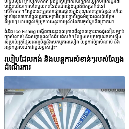
មានចលនា ក្រាហ្វិកទឹកកក និងម្ចាស់ផ្ទះរីករាយក្នុងសម្លៀកបំពាក់រដូវរងា
បង្កើតបរិយាកាសតែមួយគត់នៃដំណើរផ្សងព្រេងពិតប្រាកដនៅ
លើទឹកកក។ ល្បែងនេះត្រូវបានផ្សាយផ្ទាល់ក្នុងគុណភាពច្បាស់ខ្ពស់ ហើយ
ម្ចាស់ផ្ទះសាហារ៉ាផ្តល់នូវការអត្ថាធិប្បាយផ្ទាល់ក្នុងអំឡុងពេលជុំបន្ថែម
នីមួយៗ ដោយផ្តល់ឱ្យអ្នកលេងនូវអារម្មណ៍នៃការចូលរួមពិតប្រាកដ។
គំនិត Ice Fishing បង្កើតបាននូវតុល្យភាពដ៏ល្អឥតខ្ចោះរវាងជុំលឿន ច្បាប់
ច្បាស់លាស់ និងសក្តានុពលនៃជ័យជំនះធំ។ ល្បែងនេះត្រូវបានរចនាឡើង
សម្រាប់អ្នកដែលពេញចិត្តនឹងសកម្មភាពលឿន យន្តការច្បាស់លាស់ និង
អន្តរកម្មរស់រវើកជាមួយម្ចាស់ផ្ទះ។
របៀបដែលកង់ និងយន្តការសំខាន់ៗរបស់ល្បែង
ដំណើរការ