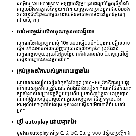
ជម្រើស "All Bonuses" អនុញ្ញាតឱ្យអ្នកគ្របដណ្តប់ផ្នែកត្រីទាំងបី
ជាមួយនឹងការភ្នាល់តែមួយ។ វាងាយស្រួលសម្រាប់អ្នកដែលមិនចង់
ខកខានជុំបន្ថែមណាមួយ ដោយមិនចាំបាច់តាមដានផ្នែកនីមួយៗ
ដោយឡែកៗ។
ចាប់អារម្មណ៍លើមេគុណមុនការបង្វិល៖
មេគុណចៃដន្យរហូតដល់ 10x លេចឡើងលើកង់មុនការបង្វិលចាប់
ផ្តើម ហើយអាចមើលឃើញច្បាស់នៅលើអេក្រង់។ ប្រសិនបើ
មេគុណខ្ពស់មួយចុះនៅផ្នែកបន្ថែម វាគឺជាពេលវេលាដ៏អស្ចារ្យដើម្បី
បង្កើនការភ្នាល់របស់អ្នកលើវា។
គ្រប់គ្រងថវិការបស់អ្នកដោយឆ្លាតវៃ៖
ដោយសារល្បឿនលឿនបំផុតនៃល្បែង (៣០–៤៥ វិនាទីក្នុងមួយជុំ)
ថវិការបស់អ្នកអាចត្រូវបានបាត់បង់យ៉ាងលឿន។ កំណត់ដែនកំណត់
ច្បាស់លាស់សម្រាប់វគ្គនីមួយៗ ហើយប្រកាន់ខ្ជាប់នូវវា។ វាត្រូវបាន
ណែនាំឱ្យចាប់ផ្តើមជាមួយការភ្នាល់អប្បបរមា ដើម្បីទទួលបាន
អារម្មណ៍នៃចង្វាក់នៃល្បែង មុនពេលបង្កើនកម្រិតហានិភ័យរបស់
អ្នក។
ប្រើ autoplay ដោយឆ្លាតវៃ៖
មុខងារ autoplay គាំទ្រ ៥, ៩, ២៥, ៥០, ឬ ១០០ ជុំស្វ័យប្រវត្តិ។ វា