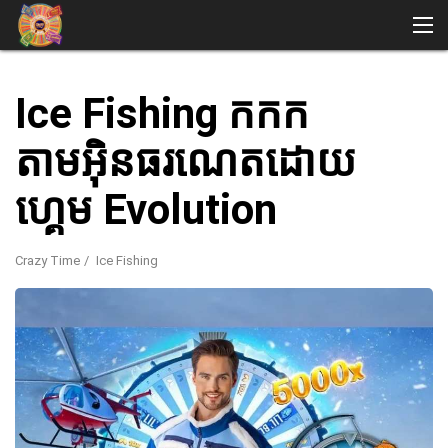
Ice Fishing កកក
តាមអ៊ិនធរណេតដោយ
ហ្គេម Evolution
Crazy Time
Ice Fishing
ហ្គេមពី Evolution
កន្លែងលេង Crazy Time