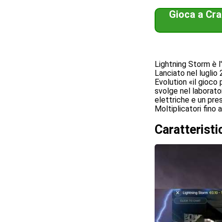
Gioca a Cra
Lightning Storm è l
Lanciato nel luglio
Evolution «il gioco
svolge nel laborato
elettriche e un pre
Moltiplicatori fino 
Caratteristi