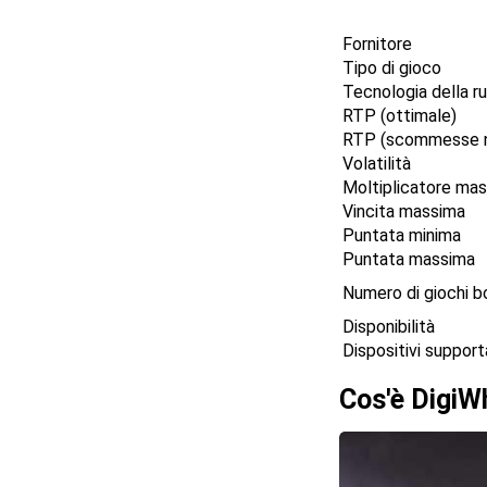
Fornitore
Tipo di gioco
Tecnologia della r
RTP (ottimale)
RTP (scommesse n
Volatilità
Moltiplicatore ma
Vincita massima
Puntata minima
Puntata massima
Numero di giochi b
Disponibilità
Dispositivi support
Cos'è DigiW