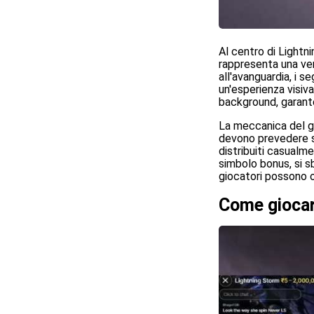
Al centro di Lightn
rappresenta una vera
all'avanguardia, i 
un'esperienza visiv
background, garante
La meccanica del gi
devono prevedere su
distribuiti casualm
simbolo bonus, si s
giocatori possono o
Come giocar