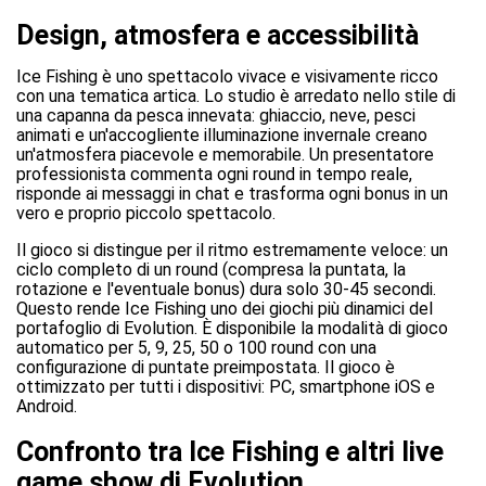
Design, atmosfera e accessibilità
Ice Fishing è uno spettacolo vivace e visivamente ricco
con una tematica artica. Lo studio è arredato nello stile di
una capanna da pesca innevata: ghiaccio, neve, pesci
animati e un'accogliente illuminazione invernale creano
un'atmosfera piacevole e memorabile. Un presentatore
professionista commenta ogni round in tempo reale,
risponde ai messaggi in chat e trasforma ogni bonus in un
vero e proprio piccolo spettacolo.
Il gioco si distingue per il ritmo estremamente veloce: un
ciclo completo di un round (compresa la puntata, la
rotazione e l'eventuale bonus) dura solo 30-45 secondi.
Questo rende Ice Fishing uno dei giochi più dinamici del
portafoglio di Evolution. È disponibile la modalità di gioco
automatico per 5, 9, 25, 50 o 100 round con una
configurazione di puntate preimpostata. Il gioco è
ottimizzato per tutti i dispositivi: PC, smartphone iOS e
Android.
Confronto tra Ice Fishing e altri live
game show di Evolution