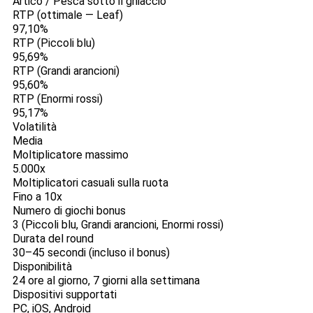
Artico / Pesca sotto il ghiaccio
RTP (ottimale — Leaf)
97,10%
RTP (Piccoli blu)
95,69%
RTP (Grandi arancioni)
95,60%
RTP (Enormi rossi)
95,17%
Volatilità
Media
Moltiplicatore massimo
5.000x
Moltiplicatori casuali sulla ruota
Fino a 10x
Numero di giochi bonus
3 (Piccoli blu, Grandi arancioni, Enormi rossi)
Durata del round
30–45 secondi (incluso il bonus)
Disponibilità
24 ore al giorno, 7 giorni alla settimana
Dispositivi supportati
PC, iOS, Android