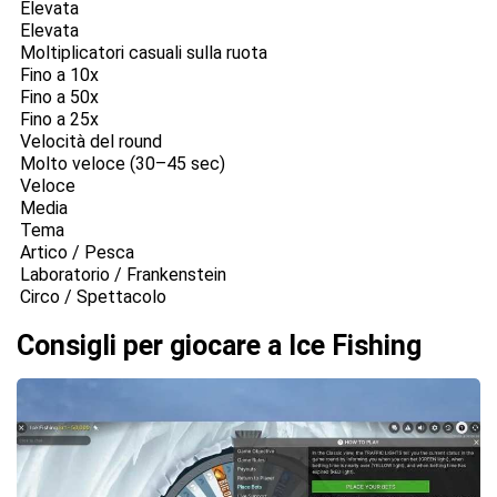
Elevata
Elevata
Moltiplicatori casuali sulla ruota
Fino a 10x
Fino a 50x
Fino a 25x
Velocità del round
Molto veloce (30–45 sec)
Veloce
Media
Tema
Artico / Pesca
Laboratorio / Frankenstein
Circo / Spettacolo
Consigli per giocare a Ice Fishing