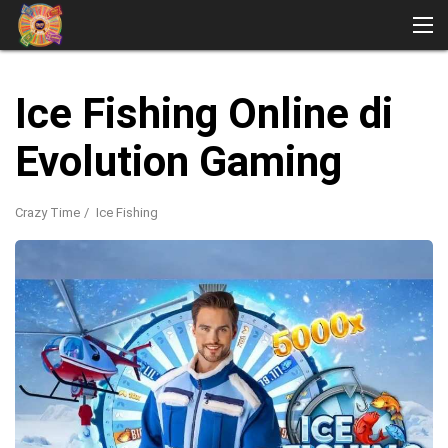
Ice Fishing Online di
Evolution Gaming
Crazy Time
Ice Fishing
Giochi di Evolution
Dove giocare a Crazy Time