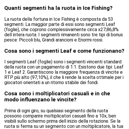
Quanti segmenti ha la ruota in Ice Fishing?
La ruota della fortuna in Ice Fishing è composta da 53
segmenti. La maggior parte di essi sono segmenti Leaf
(foglie), che coprono complessivamente circa x27;86,8%
dell intera ruota. I segmenti rimanenti sono tre tipi di bonus
pesce: Piccoli blu, Grandi arancioni e Enormi rossi.
Cosa sono i segmenti Leaf e come funzionano?
I segmenti Leaf (foglie) sono i segmenti vincenti standard
della ruota con un pagamento di 1:1. Esistono due tipi: Leaf
1 e Leaf 2. Garantiscono la maggiore frequenza di vincite e
RTP più alto (97,10%), il che li rende la scelta ottimale per i
giocatori orientati a un ritorno stabile dei fondi.
Cosa sono i moltiplicatori casuali e in che
modo influenzano le vincite?
Prima di ogni giro, su qualsiasi segmento della ruota
possono comparire moltiplicatori casuali fino a 10x, ben
visibili sullo schermo prima dell inizio della rotazione. Se la
ruota si ferma su un segmento con un moltiplicatore, la tua