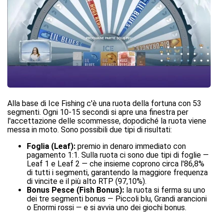
Alla base di Ice Fishing c'è una ruota della fortuna con 53
segmenti. Ogni 10-15 secondi si apre una finestra per
l'accettazione delle scommesse, dopodiché la ruota viene
messa in moto. Sono possibili due tipi di risultati:
Foglia (Leaf):
premio in denaro immediato con
pagamento 1:1. Sulla ruota ci sono due tipi di foglie —
Leaf 1 e Leaf 2 — che insieme coprono circa l'86,8%
di tutti i segmenti, garantendo la maggiore frequenza
di vincite e il più alto RTP (97,10%).
Bonus Pesce (Fish Bonus):
la ruota si ferma su uno
dei tre segmenti bonus — Piccoli blu, Grandi arancioni
o Enormi rossi — e si avvia uno dei giochi bonus.