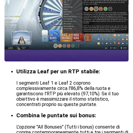
Utilizza Leaf per un RTP stabile:
I segmenti Leaf 1 e Leaf 2 coprono
complessivamente circa l'86,8% della ruota e
garantiscono l'RTP più elevato (97,10%). Se il tuo
obiettivo è massimizzare il ritorno statistico,
concentrati proprio su queste puntate.
Combina le puntate sui bonus:
L'opzione "All Bonuses" (Tutti i bonus) consente di
coprire contemporaneamente tutti e tre i segmenti di