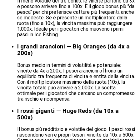
Il meno volatile dei tre bonus: le vincite partono da 3x
e possono arrivare fino a 100x. È il gioco bonus più "da
pesca" per chi preferisce catture più frequenti, anche
se modeste. Se è presente un moltiplicatore dalla
ruota (fino a 10x), la vincita massima può raggiungere
1.000x. Ideale per i giocatori che muovono i primi
passi in Ice Fishing.
I grandi arancioni — Big Oranges (da 4x a
200x)
Bonus medio in termini di volatilità e potenziale:
vincite da 4x a 200x. I pesci arancioni offrono un
equilibrio tra frequenza di vincita e entità della vincita.
Con il moltiplicatore massimo della ruota (10x), la
vincita totale può arrivare a 2.000x. La scelta
ottimale per i giocatori che cercano un compromesso
tra rischio e ricompensa.
I rossi giganti — Huge Reds (da 10x a
500x)
Il bonus più redditizio e volatile del gioco. I pesci rossi
nascondono veri e propri tesori: vincite da 10x a 500x.