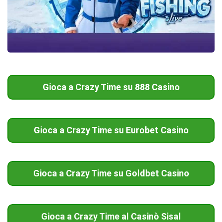
Gioca a Crazy Time su 888 Casino
Gioca a Crazy Time su Eurobet Casino
Gioca a Crazy Time su Goldbet Casino
Gioca a Crazy Time al Casinò Sisal