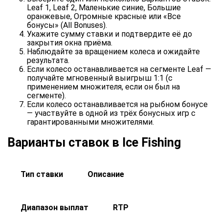
Leaf 1, Leaf 2, Маленькие синие, Большие
оранжевые, Огромные красные или «Все
бонусы» (All Bonuses).
Укажите сумму ставки и подтвердите её до
закрытия окна приёма.
Наблюдайте за вращением колеса и ожидайте
результата.
Если колесо останавливается на сегменте Leaf —
получайте мгновенный выигрыш 1:1 (с
применением множителя, если он был на
сегменте).
Если колесо останавливается на рыбном бонусе
— участвуйте в одной из трёх бонусных игр с
гарантированными множителями.
Варианты ставок в Ice Fishing
Тип ставки
Описание
Диапазон выплат
RTP