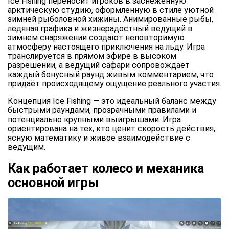
Ice Fishing переносит игроков в заснеженную
арктическую студию, оформленную в стиле уютной
зимней рыболовной хижины. Анимированные рыбы,
ледяная графика и жизнерадостный ведущий в
зимнем снаряжении создают неповторимую
атмосферу настоящего приключения на льду. Игра
транслируется в прямом эфире в высоком
разрешении, а ведущий сафари сопровождает
каждый бонусный раунд живым комментарием, что
придаёт происходящему ощущение реального участия.
Концепция Ice Fishing — это идеальный баланс между
быстрыми раундами, прозрачными правилами и
потенциально крупными выигрышами. Игра
ориентирована на тех, кто ценит скорость действия,
ясную математику и живое взаимодействие с
ведущим.
Как работает колесо и механика
основной игры