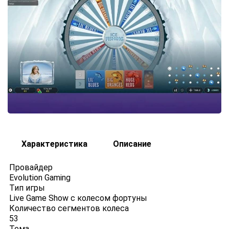
Характеристика
Описание
Провайдер
Evolution Gaming
Тип игры
Live Game Show с колесом фортуны
Количество сегментов колеса
53
Тема