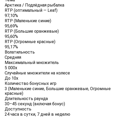
Арктика / Подлёдная рыбалка
RTP (оптимальный — Leaf)
97,10%
RTP (Маленькие синие)
95,69%
RTP (Большие оранжевые)
95,60%
RTP (Огромные красные)
95,17%
Волатильность
Средняя
Максимальный множитель
5 000x
Случайные множители на колесе
До 10x
Количество бонусных игр
3 (Маленькие синие, Большие оранжевые, Огромные
красные)
Длительность раунда
30–45 секунд (включая бонус)
Доступность
24 часа в сутки, 7 дней в неделю