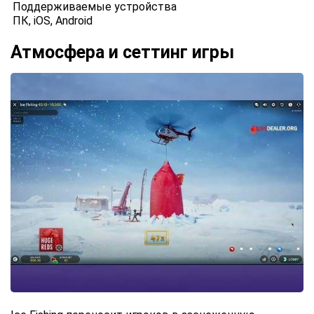
Поддерживаемые устройства
ПК, iOS, Android
Атмосфера и сеттинг игры