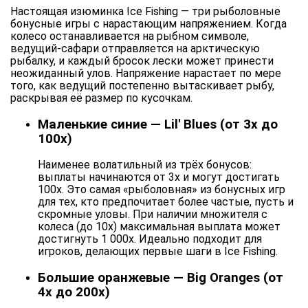
Настоящая изюминка Ice Fishing — три рыболовные
бонусные игры с нарастающим напряжением. Когда
колесо останавливается на рыбном символе,
ведущий-сафари отправляется на арктическую
рыбалку, и каждый бросок лески может принести
неожиданный улов. Напряжение нарастает по мере
того, как ведущий постепенно вытаскивает рыбу,
раскрывая её размер по кусочкам.
Маленькие синие — Lil' Blues (от 3x до
100x)
Наименее волатильный из трёх бонусов:
выплаты начинаются от 3x и могут достигать
100x. Это самая «рыболовная» из бонусных игр
для тех, кто предпочитает более частые, пусть и
скромные уловы. При наличии множителя с
колеса (до 10x) максимальная выплата может
достигнуть 1 000x. Идеально подходит для
игроков, делающих первые шаги в Ice Fishing.
Большие оранжевые — Big Oranges (от
4x до 200x)