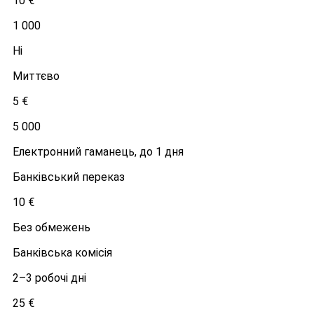
10 €
1 000
Ні
Миттєво
5 €
5 000
Електронний гаманець, до 1 дня
Банківський переказ
10 €
Без обмежень
Банківська комісія
2–3 робочі дні
25 €