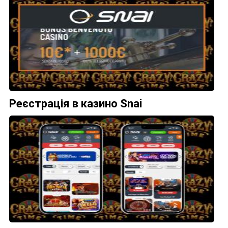
Реєстрація в казино Snai