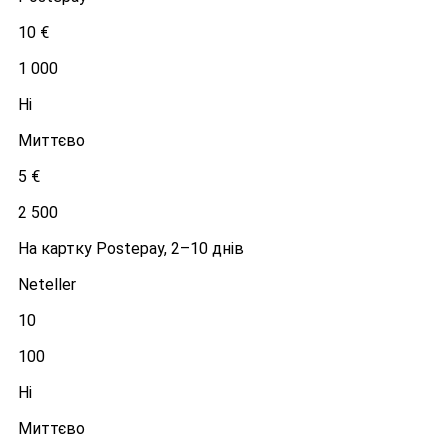
10 €
1 000
Ні
Миттєво
5 €
2 500
На картку Postepay, 2–10 днів
Neteller
10
100
Ні
Миттєво