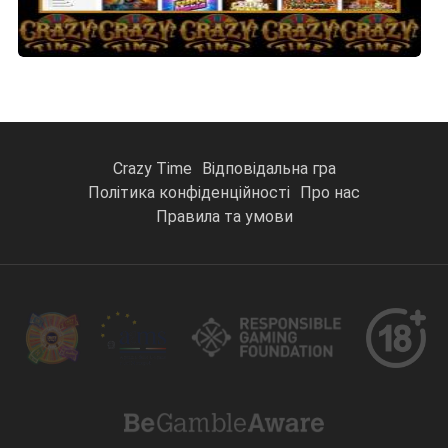
Crazy Time
Відповідальна гра
Політика конфіденційності
Про нас
Правила та умови