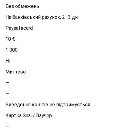
Без обмежень
На банківський рахунок, 2–3 дні
Paysafecard
10 €
1 000
Ні
Миттєво
—
—
Виведення коштів не підтримується
Картка Snai / Ваучер
—