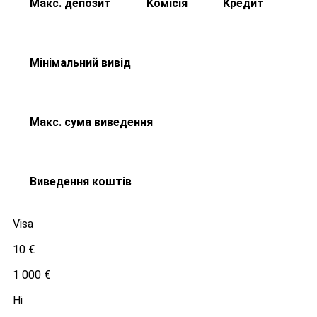
Макс. депозит
Комісія
Кредит
Мінімальний вивід
Макс. сума виведення
Виведення коштів
Visa
10 €
1 000 €
Ні