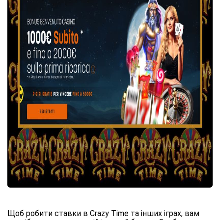
Щоб робити ставки в Crazy Time та інших іграх, вам