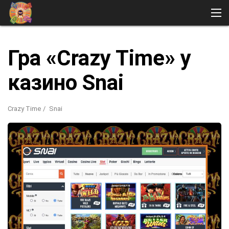
Гра «Crazy Time» у
казино Snai
Crazy Time
Snai
Ігри від Evolution
Де грати у Crazy Time