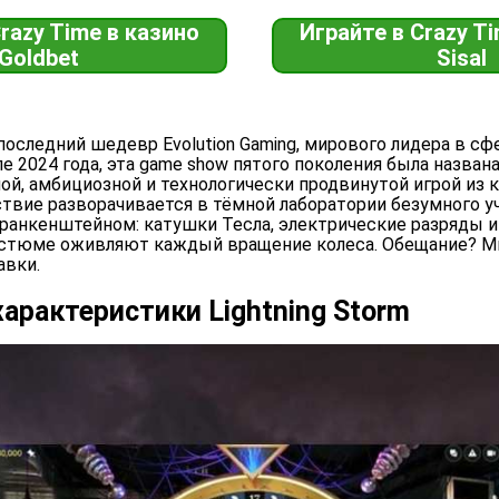
razy Time в казино
Играйте в Crazy T
Goldbet
Sisal
 последний шедевр Evolution Gaming, мирового лидера в сфе
е 2024 года, эта game show пятого поколения была названа
й, амбициозной и технологически продвинутой игрой из к
твие разворачивается в тёмной лаборатории безумного уч
ранкенштейном: катушки Тесла, электрические разряды и
стюме оживляют каждый вращение колеса. Обещание? М
авки.
арактеристики Lightning Storm