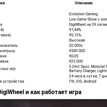
ика
Описание
Evolution Gaming
Live Game Show с к
са
DigiWheel на 39 сег
й)
97,44%
тавки)
95,13%
Высокая
ножитель
20 000x
выигрыш
€500 000
авка
€0,05
авка
€25 000
5 (Hot Spot, Monster M
сных игр
Battery Charger, Light
24 часа в сутки, 7 д
 устройства
ПК, iOS, Android
igiWheel и как работает игра