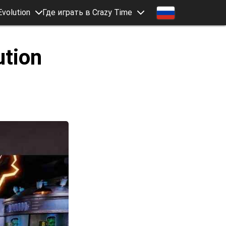
volution
Где играть в Crazy Time
ution