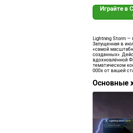
Играйте в C
Lightning Storm —
Запущенная в июл
«самой масштабно
созданных». Дейс
вдохновлённой Ф
тематическом ко
000x от вашей ст
Основные х