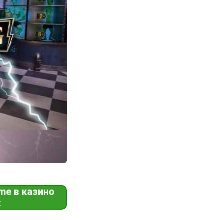
ime в казино
t