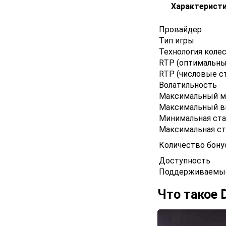
Характерист
Провайдер
Тип игры
Технология коле
RTP (оптимальны
RTP (числовые с
Волатильность
Максимальный м
Максимальный 
Минимальная ст
Максимальная ст
Количество бону
Доступность
Поддерживаемые
Что такое D