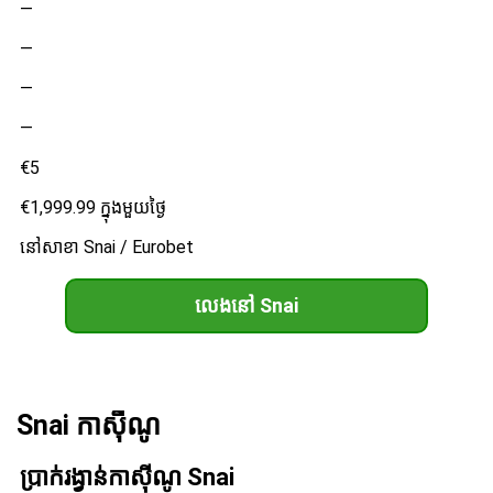
—
—
—
—
€5
€1,999.99 ក្នុងមួយថ្ងៃ
នៅសាខា Snai / Eurobet
លេងនៅ Snai
Snai កាស៊ីណូ
ប្រាក់រង្វាន់កាស៊ីណូ Snai