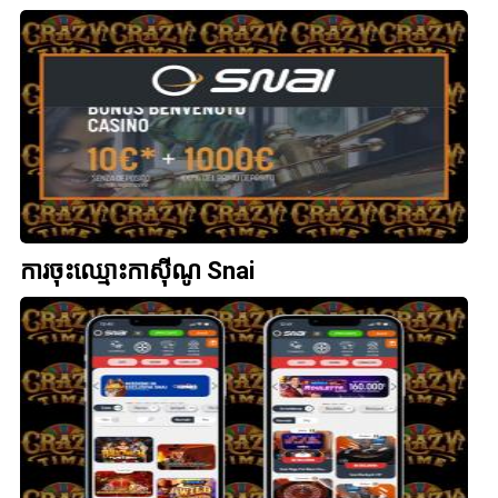
ការចុះឈ្មោះកាស៊ីណូ Snai