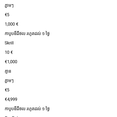
ភ្លាមៗ
€5
1,000 €
កាបូបឌីជីថល រហូតដល់ ១ ថ្ងៃ
Skrill
10 €
€1,000
គ្មាន
ភ្លាមៗ
€5
€4,999
កាបូបឌីជីថល រហូតដល់ ១ ថ្ងៃ