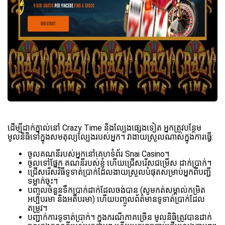
ដើម្បីដាក់ភ្នាល់នៅ Crazy Time និងល្បែងផ្សេងទៀត អ្នកត្រូវបន្ថែម
មូលនិធិទៅក្នុងសមតុល្យល្បែងរបស់អ្នក។ វាងាយស្រួលណាស់ក្នុងការធ្វើ:
ចូលគណនីរបស់អ្នកនៅគេហទំព័រ Snai Casino។
ចូលទៅផ្នែក គណនីរបស់ខ្ញុំ ហើយជ្រើសរើសជម្រើស ដាក់ប្រាក់។
ជ្រើសរើសវិធីទូទាត់ប្រាក់ដែលងាយស្រួលបំផុតសម្រាប់អ្នកពីបញ្ជី
ទម្លាក់ចុះ។
បញ្ចូលចំនួនទឹកប្រាក់ដាក់ដែលចង់បាន (សូមកត់សម្គាល់កម្រិត
អប្បបរមា និងអតិបរមា) ហើយបញ្ចូលព័ត៌មានទូទាត់ប្រាក់ដែល
តម្រូវ។
បញ្ជាក់ការទូទាត់ប្រាក់។ ក្នុងករណីភាគច្រើន មូលនិធិត្រូវបានដាក់