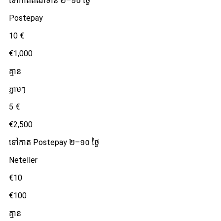
ទៅកាតឥណទាន ២–១០ ថ្ងៃ
Postepay
10 €
€1,000
គ្មាន
ភ្លាមៗ
5 €
€2,500
ទៅកាត Postepay ២–១០ ថ្ងៃ
Neteller
€10
€100
គ្មាន