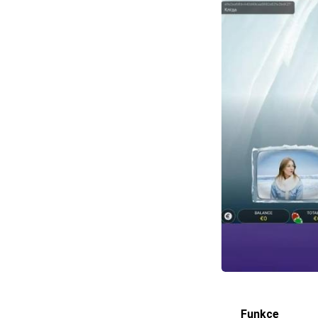
Funkce