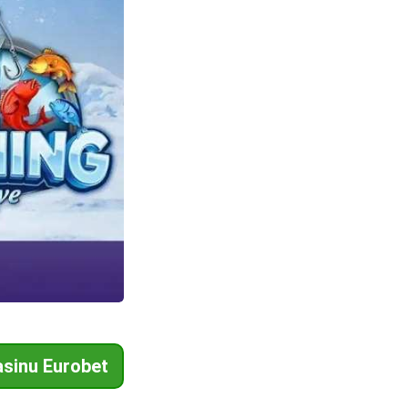
asinu Eurobet