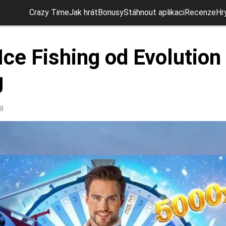
Crazy Time
Jak hrát
Bonusy
Stáhnout aplikaci
Recenze
Hr
Ice Fishing od Evolution
g
ng