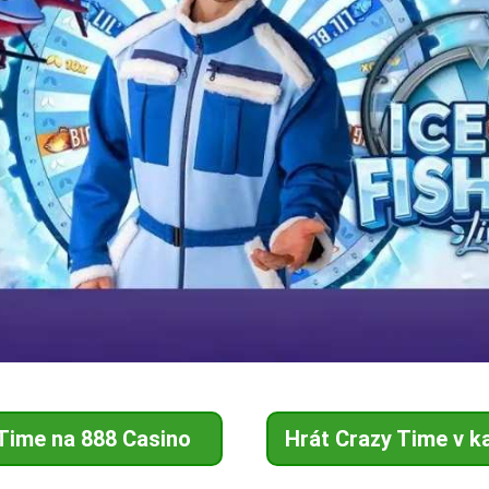
Time na 888 Casino
Hrát Crazy Time v k