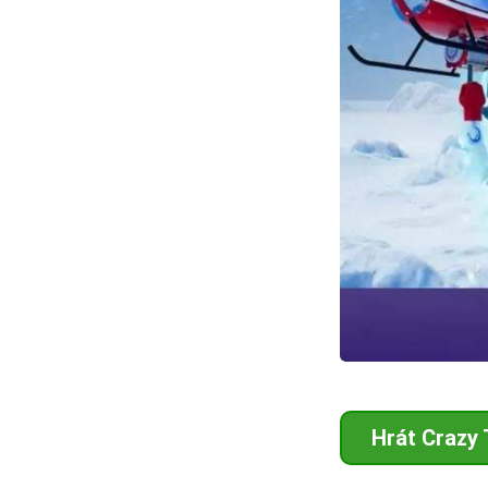
Hrát Crazy 