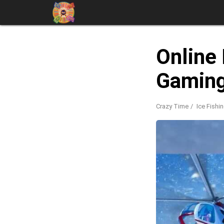
Online 
Gamin
Crazy Time
Ice Fishi