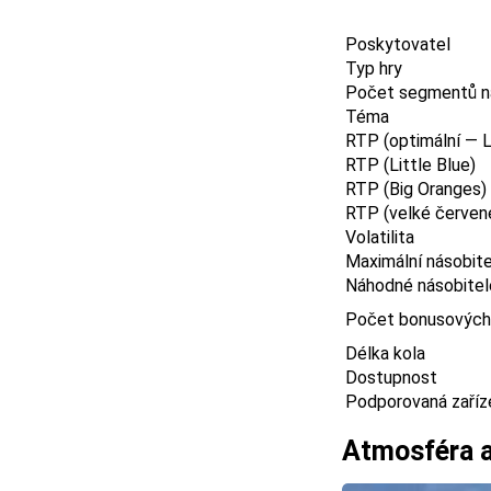
Poskytovatel
Typ hry
Počet segmentů n
Téma
RTP (optimální — 
RTP (Little Blue)
RTP (Big Oranges)
RTP (velké červen
Volatilita
Maximální násobite
Náhodné násobitel
Počet bonusových
Délka kola
Dostupnost
Podporovaná zaříz
Atmosféra a