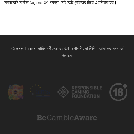
মনস্টারটি সর্বোচ্চ ১০,০০০ গুণ পর্যন্ত মোট মাল্টিপ্লাইয়ার নিয়ে একত্রিত হয়।
Crazy Time
দায়িত্বশীলভাবে খেলা
গোপনীয়তা নীতি
আমাদের সম্পর্কে
শর্তাবলী