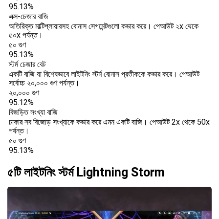
95.13%
এক্স-চেজার বাজি
অতিরিক্ত মাল্টিপ্লায়ারসহ বোনাস সেগমেন্টগুলো কভার করে। পেআউট ২x থেকে
৫০x পর্যন্ত।
৫০ গুণ
95.13%
স্টর্ম চেজার বেট
একটি বাজি যা বিশেষভাবে লাইটনিং স্টর্ম বোনাস প্রতীককে কভার করে। পেআউট
সর্বোচ্চ ২০,০০০ গুণ পর্যন্ত।
২০,০০০ গুণ
95.12%
বিজড়িত সংখ্যা বাজি
চাকার সব বিজোড় সংখ্যাকে কভার করে এমন একটি বাজি। পেআউট 2x থেকে 50x
পর্যন্ত।
৫০ গুণ
95.13%
৫টি লাইটনিং স্টর্ম Lightning Storm