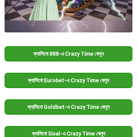
ক্যাসিনো 888-এ Crazy Time খেলুন
ক্যাসিনো Eurobet-এ Crazy Time খেলুন
ক্যাসিনো Goldbet-এ Crazy Time খেলুন
ক্যাসিনো Sisal-এ Crazy Time খেলুন