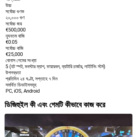
উচ্চ
সর্বোচ্চ গুণক
২০,০০০ গুণ
সর্বোচ্চ জয়
€500,000
ন্যূনতম বাজি
€0.05
সর্বোচ্চ বাজি
€25,000
বোনাস গেমের সংখ্যা
5 (হট স্পট, মনস্টার ম্যাশ, ফায়ারবল, ব্যাটারি চার্জার, লাইটনিং স্টর্ম)
উপলব্ধতা
প্রতিদিন ২৪ ঘণ্টা, সপ্তাহে ৭ দিন
সমর্থিত ডিভাইসসমূহ
PC, iOS, Android
ডিজিহুইল কী এবং গেমটি কীভাবে কাজ করে