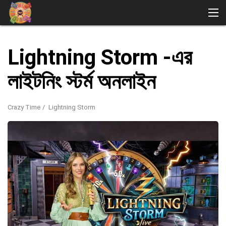
Lightning Storm -এর
লাইটনিং স্টর্ম অনলাইন
Crazy Time
Lightning Storm
ইভোলিউশন Evolution
কোথায় খেলবেন Crazy Time