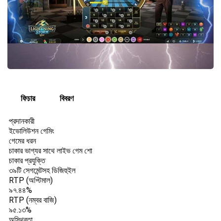
ফিচার
বিবরণ
প্রদানকারী
ইভোলিউশন গেমিং
গেমের ধরন
চাকার ভাগ্যর সাথে লাইভ গেম শো
চাকার প্রযুক্তি
৩৯টি সেগমেন্টসহ ডিজিহুইল
RTP (অপ্টিমাল)
৯৭.৪৪%
RTP (নম্বর বাজি)
৯৫.১৩%
অস্থিরতা